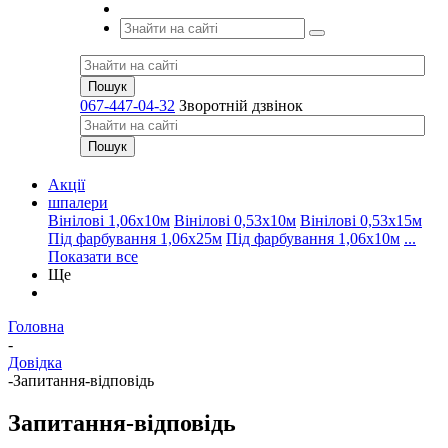
067-447-04-32
Зворотній дзвінок
Акції
шпалери
Вінілові 1,06х10м
Вінілові 0,53х10м
Вінілові 0,53х15м
Під фарбування 1,06х25м
Під фарбування 1,06х10м
...
Показати все
Ще
Головна
-
Довідка
-
Запитання-відповідь
Запитання-відповідь