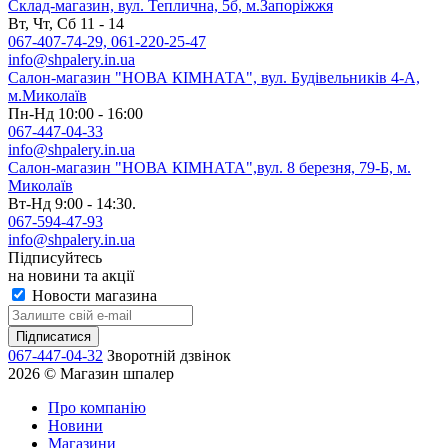
Склад-магазин, вул. Теплична, 5б, м.Запоріжжя
Вт, Чт, Сб 11 - 14
067-407-74-29, 061-220-25-47
info@shpalery.in.ua
Салон-магазин "НОВА КІМНАТА", вул. Будівельників 4-А,
м.Миколаїв
Пн-Нд 10:00 - 16:00
067-447-04-33
info@shpalery.in.ua
Салон-магазин "НОВА КІМНАТА",вул. 8 березня, 79-Б, м.
Миколаїв
Вт-Нд 9:00 - 14:30.
067-594-47-93
info@shpalery.in.ua
Підписуйтесь
на новини та акції
Новости магазина
067-447-04-32
Зворотній дзвінок
2026 © Магазин шпалер
Про компанію
Новини
Магазини