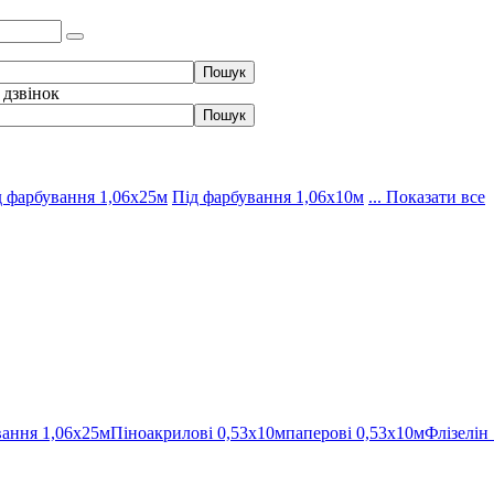
 дзвінок
д фарбування 1,06х25м
Під фарбування 1,06х10м
... Показати все
вання 1,06х25м
Піноакрилові 0,53х10м
паперові 0,53х10м
Флізелін