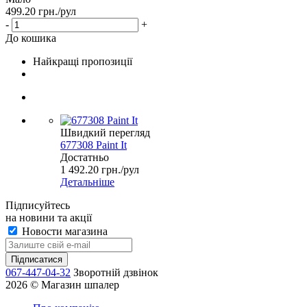
499.20
грн.
/рул
-
+
До кошика
Найкращі пропозиції
Швидкий перегляд
677308 Paint It
Достатньо
1 492.20
грн.
/рул
Детальніше
Підписуйтесь
на новини та акції
Новости магазина
067-447-04-32
Зворотній дзвінок
2026 © Магазин шпалер