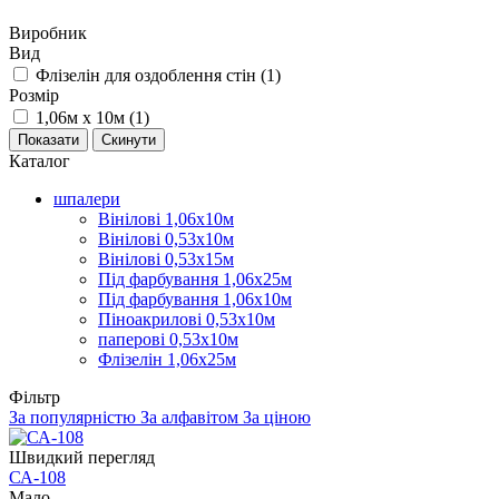
Виробник
Вид
Флізелін для оздоблення стін (
1
)
Розмір
1,06м х 10м (
1
)
Каталог
шпалери
Вінілові 1,06х10м
Вінілові 0,53х10м
Вінілові 0,53х15м
Під фарбування 1,06х25м
Під фарбування 1,06х10м
Піноакрилові 0,53х10м
паперові 0,53х10м
Флізелін 1,06х25м
Фільтр
За популярністю
За алфавітом
За ціною
Швидкий перегляд
СА-108
Мало