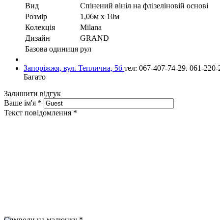
Вид
Cпінений вініл на флізеліновій основі
Розмір
1,06м х 10м
Колекція
Milana
Дизайн
GRAND
Базова одиниця
рул
Запоріжжя, вул. Теплична, 5б
тел: 067-407-74-29. 061-220-
Багато
Залишити відгук
Ваше ім'я
*
Текст повідомлення
*
Символи на малюнку
*