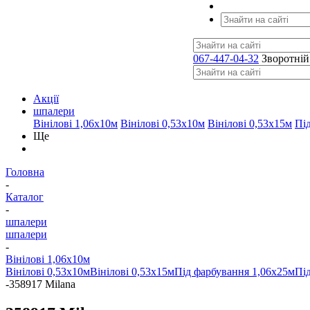
067-447-04-32
Зворотній
Акції
шпалери
Вінілові 1,06х10м
Вінілові 0,53х10м
Вінілові 0,53х15м
Пі
Ще
Головна
-
Каталог
-
шпалери
шпалери
-
Вінілові 1,06х10м
Вінілові 0,53х10м
Вінілові 0,53х15м
Під фарбування 1,06х25м
Пі
-
358917 Milana