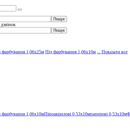
 дзвінок
д фарбування 1,06х25м
Під фарбування 1,06х10м
... Показати все
д фарбування 1,06х10м
Піноакрилові 0,53х10м
паперові 0,53х10м
Ф