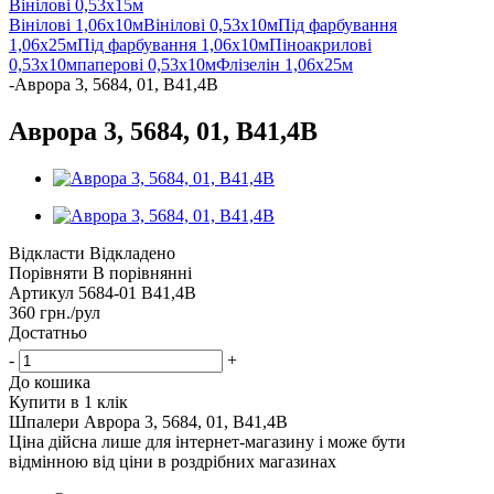
Вінілові 0,53х15м
Вінілові 1,06х10м
Вінілові 0,53х10м
Під фарбування
1,06х25м
Під фарбування 1,06х10м
Піноакрилові
0,53х10м
паперові 0,53х10м
Флізелін 1,06х25м
-
Аврора 3, 5684, 01, В41,4В
Аврора 3, 5684, 01, В41,4В
Відкласти
Відкладено
Порівняти
В порівнянні
Артикул
5684-01 В41,4В
360
грн.
/рул
Достатньо
-
+
До кошика
Купити в 1 клік
Шпалери Аврора 3, 5684, 01, В41,4В
Ціна дійсна лише для інтернет-магазину і може бути
відмінною від ціни в роздрібних магазинах