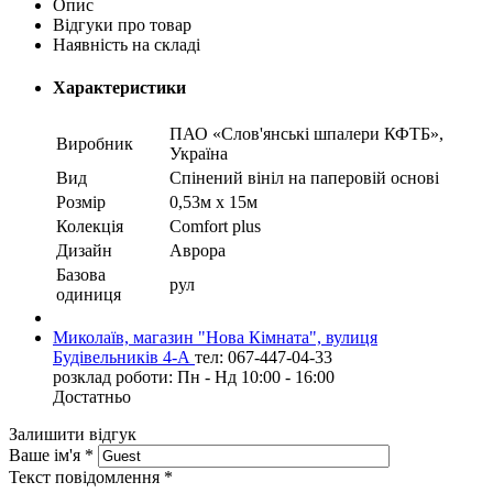
Опис
Відгуки про товар
Наявність на складі
Характеристики
ПАО «Слов'янські шпалери КФТБ»,
Виробник
Україна
Вид
Cпінений вініл на паперовій основі
Розмір
0,53м х 15м
Колекція
Comfort plus
Дизайн
Аврора
Базова
рул
одиниця
Миколаїв, магазин "Нова Кімната", вулиця
Будівельників 4-А
тел: 067-447-04-33
розклад роботи: Пн - Нд 10:00 - 16:00
Достатньо
Залишити відгук
Ваше ім'я
*
Текст повідомлення
*