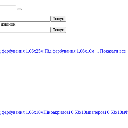
 дзвінок
д фарбування 1,06х25м
Під фарбування 1,06х10м
... Показати все
д фарбування 1,06х10м
Піноакрилові 0,53х10м
паперові 0,53х10м
Ф