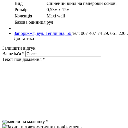
Вид
Cпінений вініл на паперовій основі
Розмір
0,53м х 15м
Колекція
Maxi wall
Базова одиниця
рул
Запоріжжя, вул. Теплична, 5б
тел: 067-407-74-29. 061-220-
Достатньо
Залишити відгук
Ваше ім'я
*
Текст повідомлення
*
Символи на малюнку
*