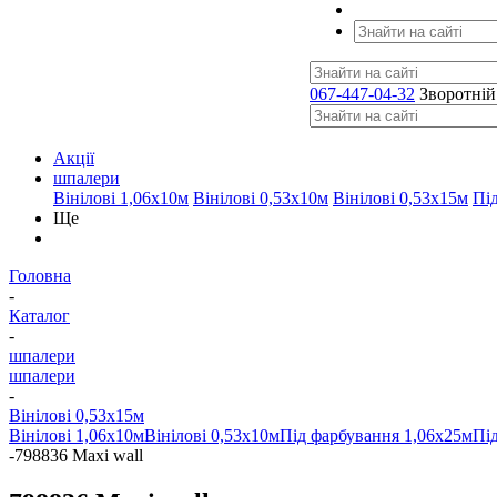
067-447-04-32
Зворотній
Акції
шпалери
Вінілові 1,06х10м
Вінілові 0,53х10м
Вінілові 0,53х15м
Пі
Ще
Головна
-
Каталог
-
шпалери
шпалери
-
Вінілові 0,53х15м
Вінілові 1,06х10м
Вінілові 0,53х10м
Під фарбування 1,06х25м
Пі
-
798836 Maxi wall