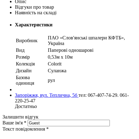
Опис
Відгуки про товар
Наявність на складі
Характеристики
ПАО «Слов'янські шпалери КФТБ»,
Виробник
Україна
Вид
Паперові одношарові
Розмір
0,53м х 10м
Колекція
Colorit
Дизайн
Суланжа
Базова
рул
одиниця
Запоріжжя, вул. Теплична, 5б
тел: 067-407-74-29. 061-
220-25-47
Достатньо
Залишити відгук
Ваше ім'я
*
Текст повідомлення
*