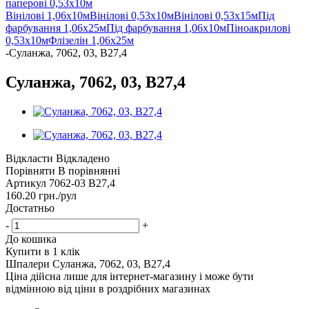
паперові 0,53х10м
Вінілові 1,06х10м
Вінілові 0,53х10м
Вінілові 0,53х15м
Під
фарбування 1,06х25м
Під фарбування 1,06х10м
Піноакрилові
0,53х10м
Флізелін 1,06х25м
-
Суланжа, 7062, 03, В27,4
Суланжа, 7062, 03, В27,4
Відкласти
Відкладено
Порівняти
В порівнянні
Артикул
7062-03 В27,4
160.20
грн.
/рул
Достатньо
-
+
До кошика
Купити в 1 клік
Шпалери Суланжа, 7062, 03, В27,4
Ціна дійсна лише для інтернет-магазину і може бути
відмінною від ціни в роздрібних магазинах