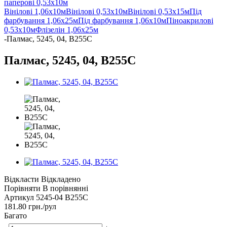
паперові 0,53х10м
Вінілові 1,06х10м
Вінілові 0,53х10м
Вінілові 0,53х15м
Під
фарбування 1,06х25м
Під фарбування 1,06х10м
Піноакрилові
0,53х10м
Флізелін 1,06х25м
-
Палмас, 5245, 04, В255C
Палмас, 5245, 04, В255C
Відкласти
Відкладено
Порівняти
В порівнянні
Артикул
5245-04 В255C
181.80
грн.
/рул
Багато