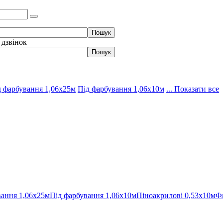
 дзвінок
д фарбування 1,06х25м
Під фарбування 1,06х10м
... Показати все
вання 1,06х25м
Під фарбування 1,06х10м
Піноакрилові 0,53х10м
Фл