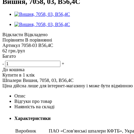
Вишня, 7058, 03, В56,4С
Відкласти
Відкладено
Порівняти
В порівнянні
Артикул
7058-03 В56,4С
62
грн.
/рул
Багато
-
+
До кошика
Купити в 1 клік
Шпалери Вишня, 7058, 03, В56,4С
Ціна дійсна лише для інтернет-магазину і може бути відмінною 
Опис
Відгуки про товар
Наявність на складі
Характеристики
Виробник
ПАО «Слов'янські шпалери КФТБ», Укра