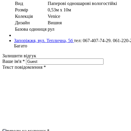
Вид
Паперові одношарові вологостійкі
Розмір
0,53м х 10м
Колекція
Venice
Дизайн
Вишня
Базова одиниця
рул
Запоріжжя, вул. Теплична, 5б
тел: 067-407-74-29. 061-220-
Багато
Залишити відгук
Ваше ім'я
*
Текст повідомлення
*
Символи на малюнку
*