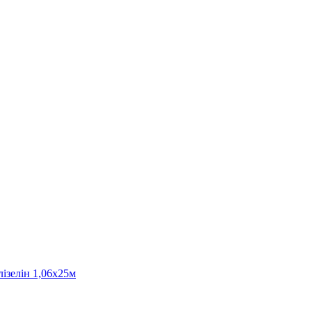
ізелін 1,06х25м