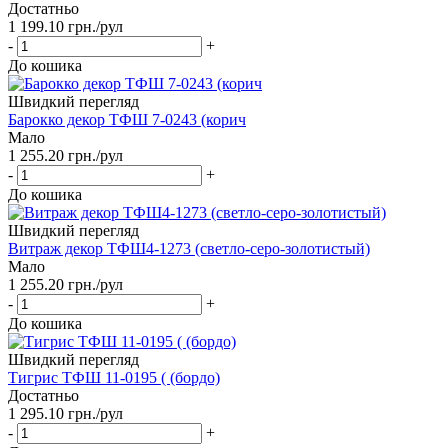
Достатньо
1 199.10
грн.
/рул
-
+
До кошика
Швидкий перегляд
Барокко декор ТФШ 7-0243 (корич
Мало
1 255.20
грн.
/рул
-
+
До кошика
Швидкий перегляд
Витраж декор ТФШ4-1273 (светло-серо-золотистый)
Мало
1 255.20
грн.
/рул
-
+
До кошика
Швидкий перегляд
Тигрис ТФШ 11-0195 ( (бордо)
Достатньо
1 295.10
грн.
/рул
-
+