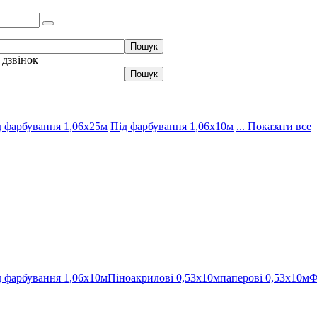
 дзвінок
д фарбування 1,06х25м
Під фарбування 1,06х10м
... Показати все
д фарбування 1,06х10м
Піноакрилові 0,53х10м
паперові 0,53х10м
Ф