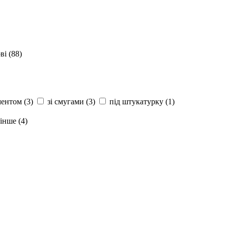
ві (
88
)
ментом (
3
)
зі смугами (
3
)
під штукатурку (
1
)
інше (
4
)