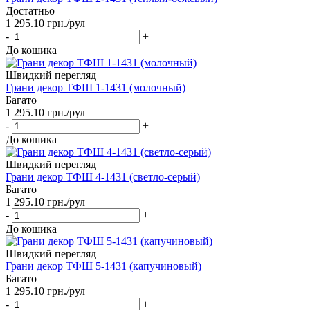
Достатньо
1 295.10
грн.
/рул
-
+
До кошика
Швидкий перегляд
Грани декор ТФШ 1-1431 (молочный)
Багато
1 295.10
грн.
/рул
-
+
До кошика
Швидкий перегляд
Грани декор ТФШ 4-1431 (светло-серый)
Багато
1 295.10
грн.
/рул
-
+
До кошика
Швидкий перегляд
Грани декор ТФШ 5-1431 (капучиновый)
Багато
1 295.10
грн.
/рул
-
+