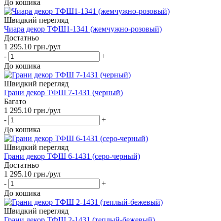
До кошика
Швидкий перегляд
Чиара декор ТФШ1-1341 (жемчужно-розовый)
Достатньо
1 295.10
грн.
/рул
-
+
До кошика
Швидкий перегляд
Грани декор ТФШ 7-1431 (черный)
Багато
1 295.10
грн.
/рул
-
+
До кошика
Швидкий перегляд
Грани декор ТФШ 6-1431 (серо-черный)
Достатньо
1 295.10
грн.
/рул
-
+
До кошика
Швидкий перегляд
Грани декор ТФШ 2-1431 (теплый-бежевый)