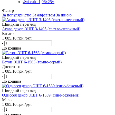
Флізелін 1,06х25м
Фільтр
За популярністю
За алфавітом
За ціною
Швидкий перегляд
Агава декор ЭШТ 3-1405 (светло-песочный)
Багато
1 085.10
грн.
/рул
-
+
До кошика
Швидкий перегляд
Бетон ЭШТ 6-1563 (темно-серый)
Достатньо
1 085.10
грн.
/рул
-
+
До кошика
Швидкий перегляд
Одиссея декор ЭШТ 6-1539 (сине-бежевый)
Мало
1 085.10
грн.
/рул
-
+
До кошика