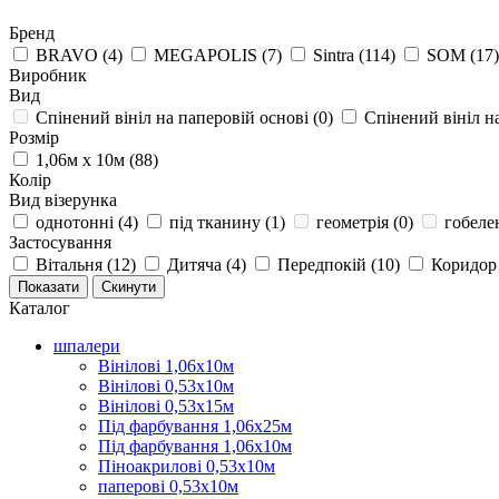
Бренд
BRAVO (
4
)
MEGAPOLIS (
7
)
Sintra (
114
)
SOM (
17
)
Виробник
Вид
Cпінений вініл на паперовій основі (
0
)
Cпінений вініл на
Розмір
1,06м х 10м (
88
)
Колір
Вид візерунка
однотонні (
4
)
під тканину (
1
)
геометрія (
0
)
гобелен
Застосування
Вітальня (
12
)
Дитяча (
4
)
Передпокій (
10
)
Коридор 
Каталог
шпалери
Вінілові 1,06х10м
Вінілові 0,53х10м
Вінілові 0,53х15м
Під фарбування 1,06х25м
Під фарбування 1,06х10м
Піноакрилові 0,53х10м
паперові 0,53х10м