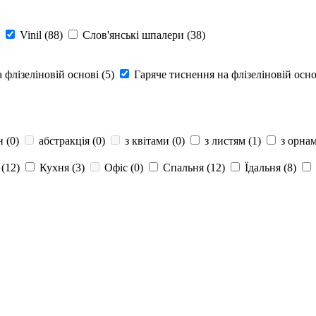
Vinil (
88
)
Слов'янські шпалери (
38
)
 флізеліновій основі (
5
)
Гаряче тиснення на флізеліновій осно
 (
0
)
абстракція (
0
)
з квітами (
0
)
з листям (
1
)
з орна
(
12
)
Кухня (
3
)
Офіс (
0
)
Спальня (
12
)
Їдальня (
8
)