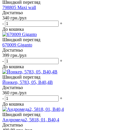
Швидкий перегляд
798805 Maxi wall
Достатньо
340
грн.
/рул
-
+
До кошика
Швидкий перегляд
670009 Giganto
Достатньо
399
грн.
/рул
-
+
До кошика
Швидкий перегляд
Йонкер, 5783, 05, В40,4В
Достатньо
360
грн.
/рул
-
+
До кошика
Швидкий перегляд
Андромеда2, 5818, 01, В40,4
Достатньо