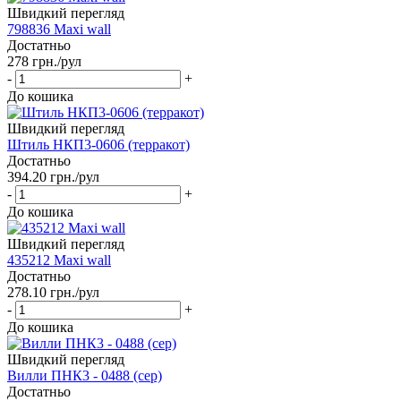
Швидкий перегляд
798836 Maxi wall
Достатньо
278
грн.
/рул
-
+
До кошика
Швидкий перегляд
Штиль НКП3-0606 (терракот)
Достатньо
394.20
грн.
/рул
-
+
До кошика
Швидкий перегляд
435212 Maxi wall
Достатньо
278.10
грн.
/рул
-
+
До кошика
Швидкий перегляд
Вилли ПНК3 - 0488 (сер)
Достатньо