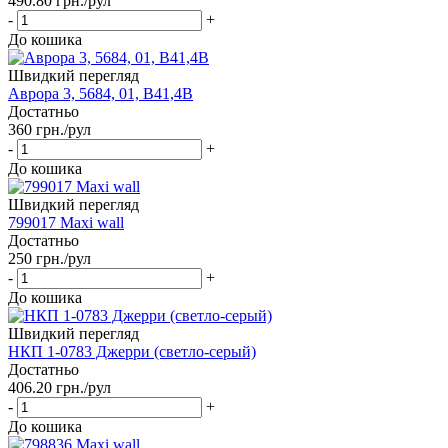
490.80
грн.
/рул
-
+
До кошика
Швидкий перегляд
Аврора 3, 5684, 01, В41,4В
Достатньо
360
грн.
/рул
-
+
До кошика
Швидкий перегляд
799017 Maxi wall
Достатньо
250
грн.
/рул
-
+
До кошика
Швидкий перегляд
НКП 1-0783 Джерри (светло-серый)
Достатньо
406.20
грн.
/рул
-
+
До кошика