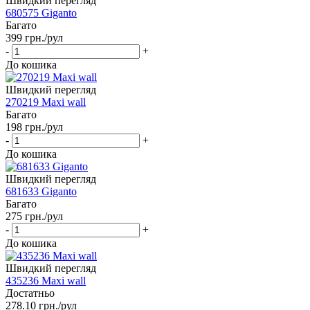
Швидкий перегляд
680575 Giganto
Багато
399
грн.
/рул
-
+
До кошика
Швидкий перегляд
270219 Maxi wall
Багато
198
грн.
/рул
-
+
До кошика
Швидкий перегляд
681633 Giganto
Багато
275
грн.
/рул
-
+
До кошика
Швидкий перегляд
435236 Maxi wall
Достатньо
278.10
грн.
/рул