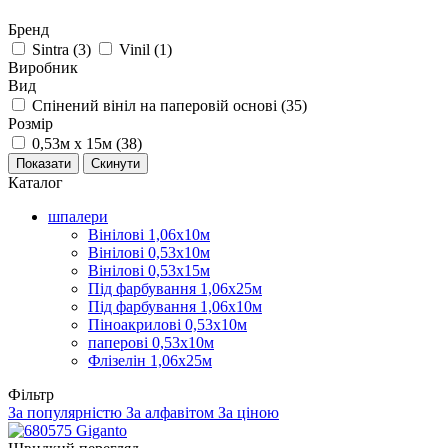
Бренд
Sintra (
3
)
Vinil (
1
)
Виробник
Вид
Cпінений вініл на паперовій основі (
35
)
Розмір
0,53м х 15м (
38
)
Каталог
шпалери
Вінілові 1,06х10м
Вінілові 0,53х10м
Вінілові 0,53х15м
Під фарбування 1,06х25м
Під фарбування 1,06х10м
Піноакрилові 0,53х10м
паперові 0,53х10м
Флізелін 1,06х25м
Фільтр
За популярністю
За алфавітом
За ціною