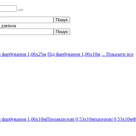
 дзвінок
д фарбування 1,06х25м
Під фарбування 1,06х10м
... Показати все
д фарбування 1,06х10м
Піноакрилові 0,53х10м
паперові 0,53х10м
Ф