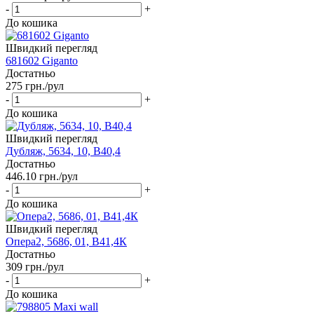
-
+
До кошика
Швидкий перегляд
681602 Giganto
Достатньо
275
грн.
/рул
-
+
До кошика
Швидкий перегляд
Дубляж, 5634, 10, В40,4
Достатньо
446.10
грн.
/рул
-
+
До кошика
Швидкий перегляд
Опера2, 5686, 01, В41,4К
Достатньо
309
грн.
/рул
-
+
До кошика